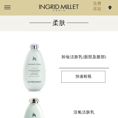
柔肤
卸妆洁肤乳(面部及眼部)
快速检视
活氧洁肤乳